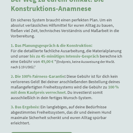
Konstruktions-Anamnese
Ein sicheres System braucht einen perfekten Plan. Um ein
absolut verlässliches Hilfsmittel für euren Alltag zu bauen,
fließen viel Zeit, technisches Verständnis und Maßarbeit in die
Vorbereitung.
1. Das Planungsgespräch & die Konstruktion:
Für die detaillierte fachliche Ausarbeitung, die Materialplanung
und unser
bis zu 45-minütiges Intensiv-Gespräch
berechne ich
eine Gebühr von
49,00 €
*(
Endpreis, keine Ausweisung der MwSt.
nach § 19 UStG).*
2. Die 100% Fairness-Garantie
:
Diese Gebühr ist für dich kein
verlorenes Geld! Bei deiner anschließenden Bestellung deines
maßangefertigten Freiheitssystems wird die Gebühr zu
100 %
mit dem Kaufpreis verrechnet
. Du investierst somit
ausschließlich in dein fertiges Wunsch-System.
3. Das Ergebnis:
Ein langlebiges, auf deine Bedürfnisse
abgestimmtes Freiheitssystem, das dir und deinem Hund
maximale Sicherheit schenkt und euren Alltag spürbar
erleichtert.