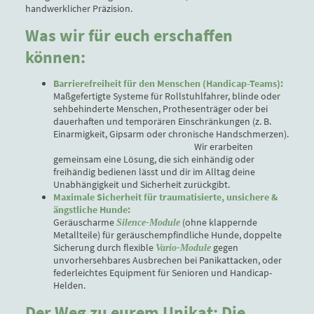
handwerklicher Präzision.
Was wir für euch erschaffen
können:
Barrierefreiheit für den Menschen (Handicap-Teams):
Maßgefertigte Systeme für Rollstuhlfahrer, blinde oder
sehbehinderte Menschen, Prothesenträger oder bei
dauerhaften und temporären Einschränkungen (z. B.
Einarmigkeit, Gipsarm oder chronische Handschmerzen).
Wir erarbeiten
gemeinsam eine Lösung, die sich einhändig oder
freihändig bedienen lässt und dir im Alltag deine
Unabhängigkeit und Sicherheit zurückgibt.
Maximale Sicherheit für traumatisierte, unsichere &
ängstliche Hunde:
Geräuscharme
(ohne klappernde
Silence-Module
Metallteile) für geräuschempfindliche Hunde, doppelte
Sicherung durch flexible
gegen
Vario-Module
unvorhersehbares Ausbrechen bei Panikattacken, oder
federleichtes Equipment für Senioren und Handicap-
Helden.
Der Weg zu eurem Unikat: Die